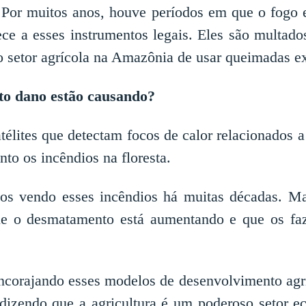
r. Por muitos anos, houve períodos em que o fogo 
ece a esses instrumentos legais. Eles são multad
o setor agrícola na Amazônia de usar queimadas ex
to dano estão causando?
élites que detectam focos de calor relacionados a 
to os incêndios na floresta.
mos vendo esses incêndios há muitas décadas. Ma
que o desmatamento está aumentando e que os fa
ncorajando esses modelos de desenvolvimento agrí
dizendo que a agricultura é um poderoso setor ec