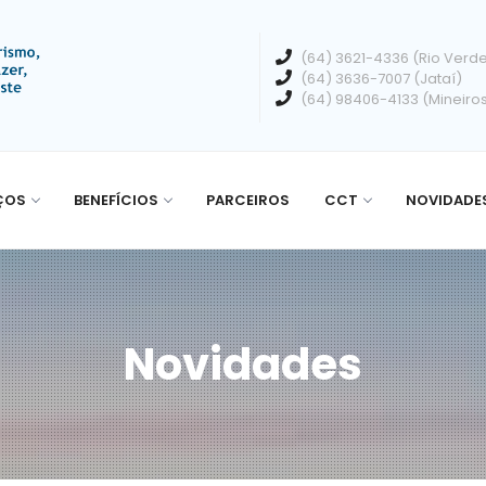
(64) 3621-4336 (Rio Verd
(64) 3636-7007 (Jataí)
(64) 98406-4133 (Mineiro
ÇOS
BENEFÍCIOS
PARCEIROS
CCT
NOVIDADE
Novidades