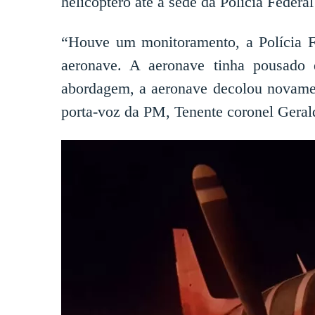
helicóptero até a sede da Polícia Federa
“Houve um monitoramento, a Polícia Fe
aeronave. A aeronave tinha pousado 
abordagem, a aeronave decolou novamen
porta-voz da PM, Tenente coronel Geral