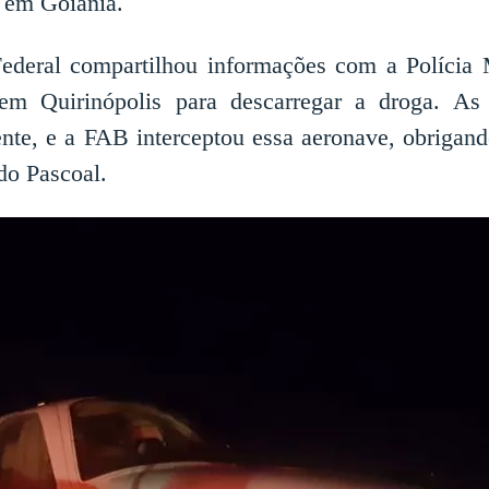
l em Goiânia.
deral compartilhou informações com a Polícia M
em Quirinópolis para descarregar a droga. As 
te, e a FAB interceptou essa aeronave, obrigand
do Pascoal.