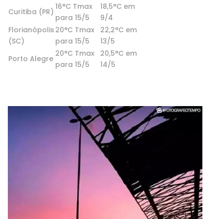
16°C Tmax
18,5°C em
Curitiba (PR)
para 15/5
9/4
Florianópolis
20°C Tmax
22,2°C em
(SC)
para 15/5
13/5
20°C Tmax
20,5°C em
Porto Alegre
para 15/5
14/5