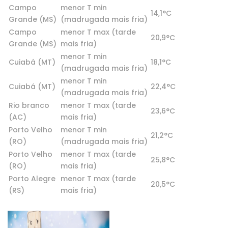
Campo
menor T min
14,1°C
Grande (MS)
(madrugada mais fria)
Campo
menor T max (tarde
20,9°C
Grande (MS)
mais fria)
menor T min
Cuiabá (MT)
18,1°C
(madrugada mais fria)
menor T min
Cuiabá (MT)
22,4°C
(madrugada mais fria)
Rio branco
menor T max (tarde
23,6°C
(AC)
mais fria)
Porto Velho
menor T min
21,2°C
(RO)
(madrugada mais fria)
Porto Velho
menor T max (tarde
25,8°C
(RO)
mais fria)
Porto Alegre
menor T max (tarde
20,5°C
(RS)
mais fria)