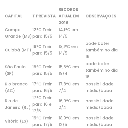
RECORDE
CAPITAL
T PREVISTA
ATUAL EM
OBSERVAÇÕES
2019
Campo
12°C Tmin
14,1°C em
Grande (MS)
para 15/5
14/5
pode bater
16°C Tmin
18,1°C em
Cuiabá (MT)
também no dia
para 15/5
14/5
16
pode bater
São Paulo
15°C Tmin
15,6°C em
também no dia
(SP)
para 15/5
19/4
16
Rio branco
17°C Tmin
17,8°C em
possibilidade
(AC)
para 16/5
7/4
média/baixa
17°C Tmin
Rio de
16,9°C em
possibilidade
para 16 e
Janeiro (RJ)
2/4
média/baixa
17/5
19°C Tmin
18,9°C em
possibilidade
Vitória (ES)
para 17/5
12/5
média/baixa