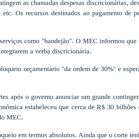
tingem as chamadas despesas discricionárias, des
s, etc. Os recursos destinados ao pagamento de p
á serviços como "bandejão". O MEC informou que o
integrarem a verba discricionária.
bloqueio orçamentário "da ordem de 30%" e esper
rtes após o governo anunciar um grande contingen
conômica estabeleceu que cerca de R$ 30 bilhões d
r do MEC.
loqueio em termos absolutos. Ainda que o corte te