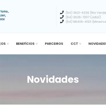
(64) 3621-4336 (Rio Verd
(64) 3636-7007 (Jataí)
(64) 98406-4133 (Mineiro
ÇOS
BENEFÍCIOS
PARCEIROS
CCT
NOVIDADE
Novidades