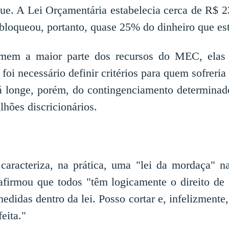
que. A Lei Orçamentária estabelecia cerca de R$ 23
oqueou, portanto, quase 25% do dinheiro que esta
mem a maior parte dos recursos do MEC, elas 
, foi necessário definir critérios para quem sofrer
tá longe, porém, do contingenciamento determinad
lhões discricionários.
aracteriza, na prática, uma "lei da mordaça" na
 afirmou que todos "têm logicamente o direito d
idas dentro da lei. Posso cortar e, infelizmente, 
eita."